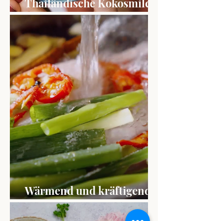
Thailändische Kokosmilch
Suppe mit Hähnchen
Wärmend und kräftigende
Hühnersuppe