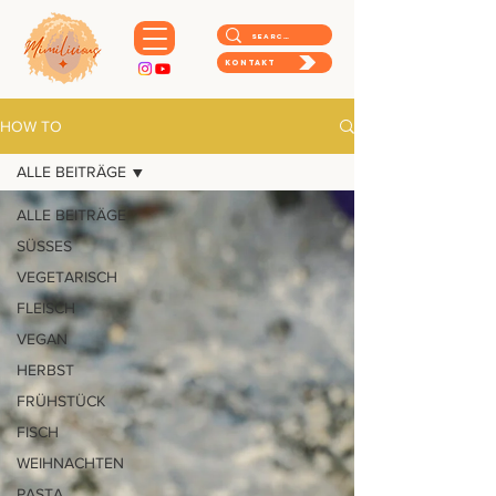
Kontakt
HOW TO
ALLE BEITRÄGE
ALLE BEITRÄGE
SÜSSES
VEGETARISCH
FLEISCH
VEGAN
HERBST
FRÜHSTÜCK
FISCH
WEIHNACHTEN
PASTA