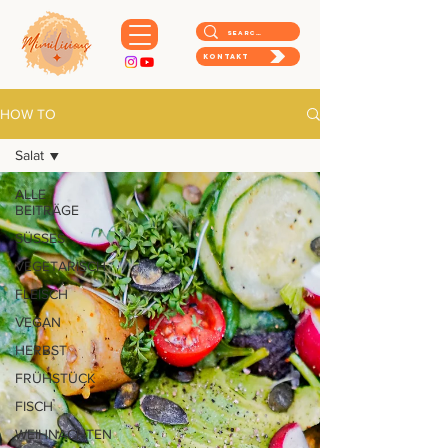
Kontakt
HOW TO
Salat
ALLE
BEITRÄGE
SÜSSES
VEGETARISCH
FLEISCH
VEGAN
HERBST
FRÜHSTÜCK
FISCH
WEIHNACHTEN