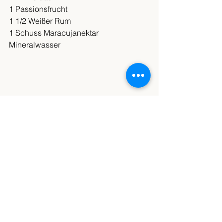
1 Passionsfrucht
1 1/2 Weißer Rum
1 Schuss Maracujanektar
Mineralwasser
2 viertel Limetten mit dem Zucker und 
der Minze in ein Glas geben und mit 
dem Stössel zerdrücken. Jetzt eine 
Passionsfrucht, Eiswürfel und Rum und 
ein Schuss vom Maracujanektar 
hinzufügen. Das Glas mit 
Mineralwasser auffüllen, garnieren und 
genießen. 