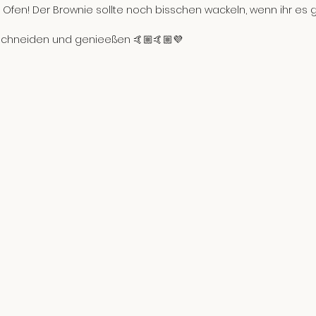
h Ofen! Der Brownie sollte noch bisschen wackeln, wenn ihr es g
schneiden und genieeßen 🤙🏼🤙🏼💜