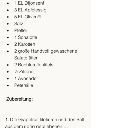
1 EL Dijonsenf
3 EL Apfelessig
5 EL Olivenöl
Salz
Pfeffer
1 Schalotte
2 Karotten
2 große Handvoll gewaschene 
Salatblätter
2 Bachforellenfilets
½ Zitrone
1 Avocado
Petersilie
Zubereitung:
1. Die Grapefruit filetieren und den Saft 
aus dem übrig gebliebenen … 